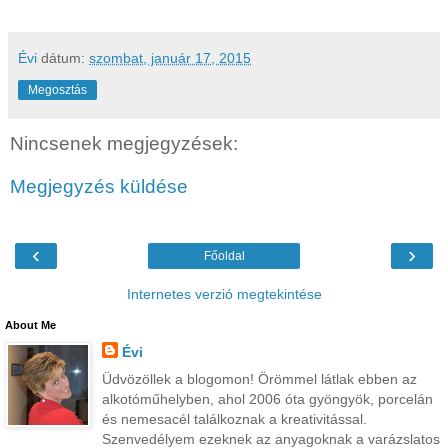
Évi
dátum:
szombat, január 17, 2015
Megosztás
Nincsenek megjegyzések:
Megjegyzés küldése
‹
›
Főoldal
Internetes verzió megtekintése
About Me
Évi
Üdvözöllek a blogomon! Örömmel látlak ebben az
alkotóműhelyben, ahol 2006 óta gyöngyök, porcelán
és nemesacél találkoznak a kreativitással.
Szenvedélyem ezeknek az anyagoknak a varázslatos