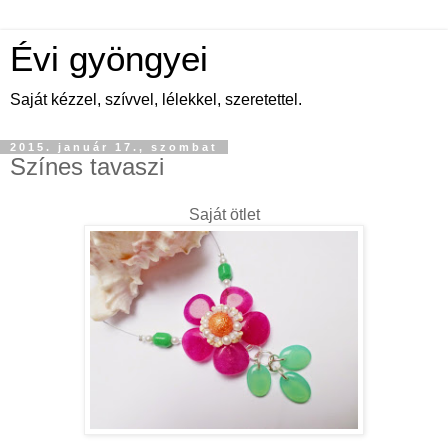
Évi gyöngyei
Saját kézzel, szívvel, lélekkel, szeretettel.
2015. január 17., szombat
Színes tavaszi
Saját ötlet